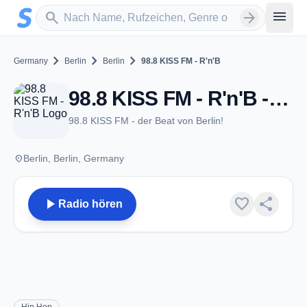
Zum Hauptinhalt springen
Sender suchen
menu
search
arrow_forward
chevron_right
chevron_right
chevron_right
Germany
Berlin
Berlin
98.8 KISS FM - R'n'B
98.8 KISS FM - R'n'B - Berlin
98.8 KISS FM - der Beat von Berlin!
place
Berlin, Berlin, Germany
play_arrow
favorite
share
Radio hören