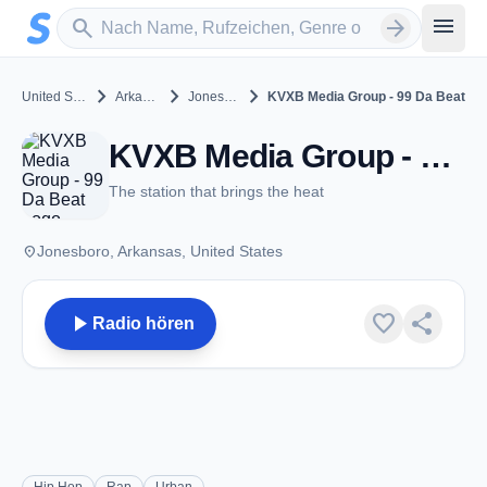
Zum Hauptinhalt springen
Sender suchen
menu
search
arrow_forward
chevron_right
chevron_right
chevron_right
United States
Arkansas
Jonesboro
KVXB Media Group - 99 Da Beat
KVXB Media Group - 99 Da Beat - Jonesboro, AR
The station that brings the heat
place
Jonesboro, Arkansas, United States
play_arrow
favorite
share
Radio hören