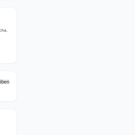
cha,
iben