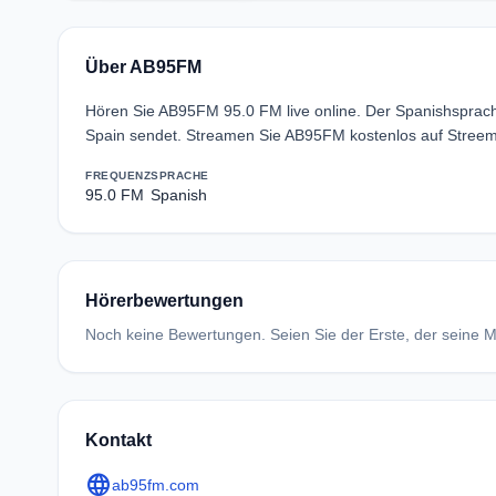
Über AB95FM
Hören Sie AB95FM 95.0 FM live online. Der Spanishsprach
Spain sendet. Streamen Sie AB95FM kostenlos auf Streem
FREQUENZ
SPRACHE
95.0 FM
Spanish
Hörerbewertungen
Noch keine Bewertungen. Seien Sie der Erste, der seine Me
Kontakt
language
ab95fm.com