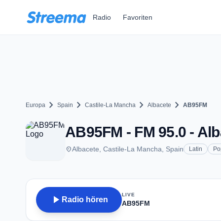
Zum Hauptinhalt springen
Radio
Favoriten
chevron_right
chevron_right
chevron_right
chevron_right
Europa
Spain
Castile-La Mancha
Albacete
AB95FM
AB95FM - FM 95.0 - Alb
place
Albacete, Castile-La Mancha, Spain
Latin
Po
LIVE
play_arrow
Radio hören
AB95FM