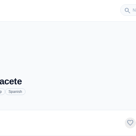
Sender
search
acete
p
Spanish
favorite