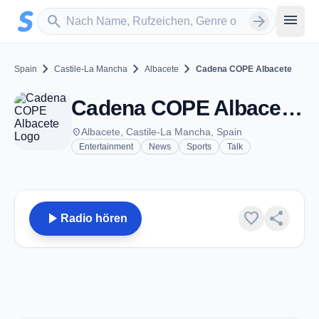
Zum Hauptinhalt springen
Sender suchen
menu
search
arrow_forward
chevron_right
chevron_right
chevron_right
Spain
Castile-La Mancha
Albacete
Cadena COPE Albacete
Cadena COPE Albacete - FM 97.4 - Albacete
place
Albacete, Castile-La Mancha, Spain
Entertainment
News
Sports
Talk
play_arrow
favorite
share
Radio hören