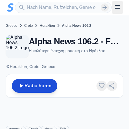
Zum Hauptinhalt springen
Sender suchen
menu
search
arrow_forward
chevron_right
chevron_right
chevron_right
Greece
Crete
Heraklion
Alpha News 106.2
Alpha News 106.2 - FM 106.2 - Heraklion
Η καλύτερη έντεχνη μουσική στο Ηράκλειο
place
Heraklion, Crete, Greece
play_arrow
favorite
share
Radio hören