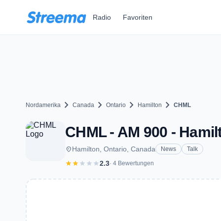
Zum Hauptinhalt springen
Radio
Favoriten
chevron_right
chevron_right
chevron_right
chevron_right
Nordamerika
Canada
Ontario
Hamilton
CHML
CHML - AM 900 - Hamil
place
Hamilton, Ontario, Canada
News
Talk
star
star
star
star
star
2.3
· 4 Bewertungen