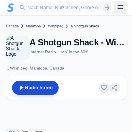
Zum Hauptinhalt springen
Sender suchen
menu
search
arrow_forward
chevron_right
chevron_right
chevron_right
Canada
Manitoba
Winnipeg
A Shotgun Shack
A Shotgun Shack - Winnipeg, MB
Internet Radio. Livin' in the 80s!
place
Winnipeg, Manitoba, Canada
play_arrow
favorite
share
Radio hören