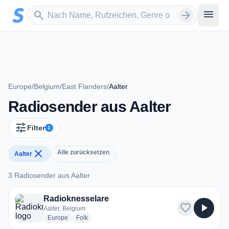
Zum Hauptinhalt springen
Sender suchen
menu
search
arrow_forward
Europe
/
Belgium
/
East Flanders
/
Aalter
Radiosender aus Aalter
tune
Filter
1
close
Alle zurücksetzen
Aalter
3 Radiosender aus Aalter
3 Radiosender aus Aalter
Radioknesselare
favorite
play_arrow
Aalter, Belgium
radio stations
radio stations
Europe
Folk