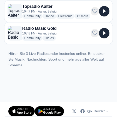
Topradio Aalter
favorite
play_arrow
104.7 FM · Aalter, Belgium
radio stations
radio stations
radio stations
more genres for Topradio 
Community
Dance
Electronic
+2
more
Radio Basic Gold
favorite
play_arrow
107.8 FM · Aalter, Belgium
radio stations
radio stations
Community
Oldies
Hören Sie 3 Live-Radiosender kostenlos online. Entdecken
Sie Musik, Nachrichten, Sport und mehr aus aller Welt auf
Streema.
LADEN IM
JETZT BEI
Deutsch
App Store
Google Play