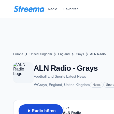
Zum Hauptinhalt springen
Radio
Favoriten
chevron_right
chevron_right
chevron_right
chevron_right
Europa
United Kingdom
England
Grays
ALN Radio
ALN Radio - Grays
Football and Sports Latest News
place
Grays, England, United Kingdom
News
Sport
LIVE
play_arrow
Radio hören
ALN Radio