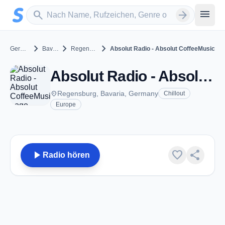
Zum Hauptinhalt springen
Sender suchen
menu
search
arrow_forward
chevron_right
chevron_right
chevron_right
Germany
Bavaria
Regensburg
Absolut Radio - Absolut CoffeeMusic
Absolut Radio - Absolut CoffeeMusic - Regensburg
place
Regensburg, Bavaria, Germany
Chillout
Europe
play_arrow
favorite
share
Radio hören