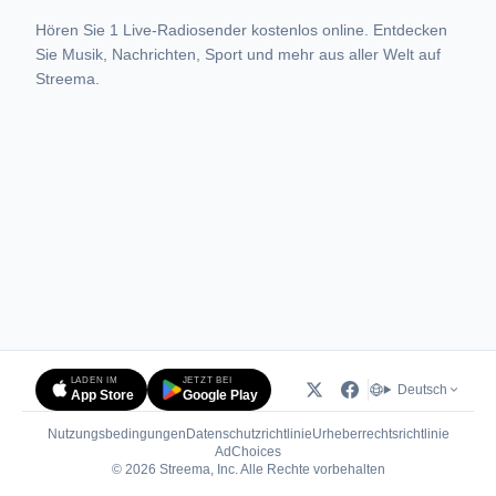
Hören Sie 1 Live-Radiosender kostenlos online. Entdecken
Sie Musik, Nachrichten, Sport und mehr aus aller Welt auf
Streema.
LADEN IM
JETZT BEI
Deutsch
App Store
Google Play
Nutzungsbedingungen
Datenschutzrichtlinie
Urheberrechtsrichtlinie
(öffnet in neuem Tab)
AdChoices
© 2026 Streema, Inc. Alle Rechte vorbehalten