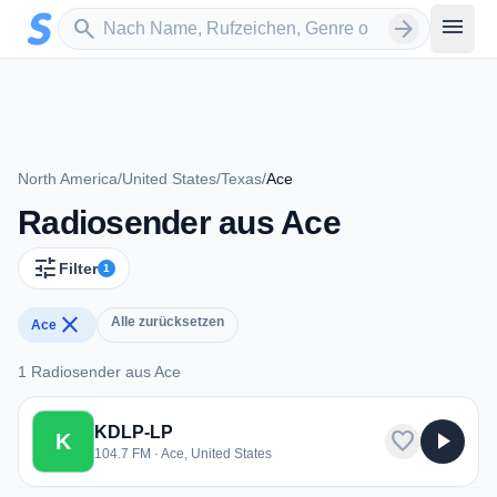
Zum Hauptinhalt springen
Sender suchen
menu
search
arrow_forward
North America
/
United States
/
Texas
/
Ace
Radiosender aus Ace
tune
Filter
1
close
Alle zurücksetzen
Ace
1 Radiosender aus Ace
1 Radiosender aus Ace
KDLP-LP
favorite
play_arrow
K
104.7 FM · Ace, United States