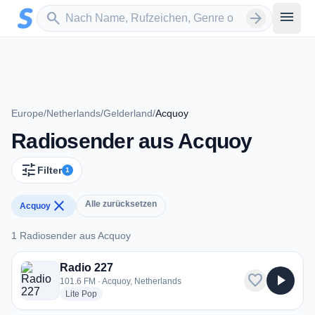
Zum Hauptinhalt springen
Sender suchen
menu
search
arrow_forward
Europe
/
Netherlands
/
Gelderland
/
Acquoy
Radiosender aus Acquoy
tune
Filter
1
close
Alle zurücksetzen
Acquoy
1 Radiosender aus Acquoy
1 Radiosender aus Acquoy
Radio 227
favorite
play_arrow
101.6 FM · Acquoy, Netherlands
radio stations
Lite Pop