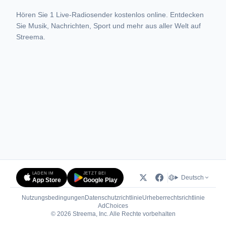
Hören Sie 1 Live-Radiosender kostenlos online. Entdecken
Sie Musik, Nachrichten, Sport und mehr aus aller Welt auf
Streema.
LADEN IM
JETZT BEI
Deutsch
App Store
Google Play
Nutzungsbedingungen
Datenschutzrichtlinie
Urheberrechtsrichtlinie
(öffnet in neuem Tab)
AdChoices
© 2026 Streema, Inc. Alle Rechte vorbehalten