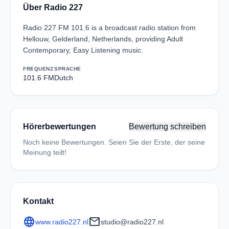
Über Radio 227
Radio 227 FM 101.6 is a broadcast radio station from
Hellouw, Gelderland, Netherlands, providing Adult
Contemporary, Easy Listening music.
FREQUENZ
SPRACHE
101.6 FM
Dutch
Hörerbewertungen
Bewertung schreiben
Noch keine Bewertungen. Seien Sie der Erste, der seine
Meinung teilt!
Kontakt
language
mail
www.radio227.nl
studio@radio227.nl