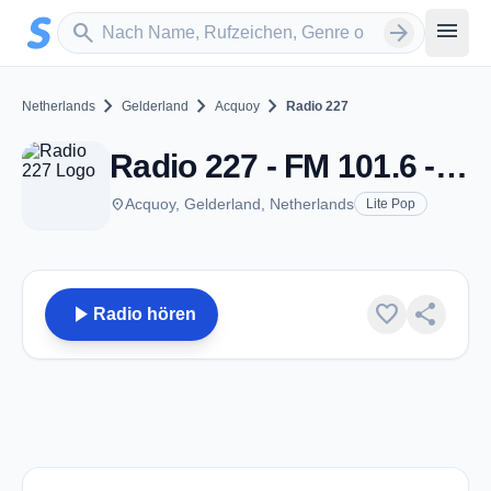
Zum Hauptinhalt springen
Sender suchen
menu
search
arrow_forward
chevron_right
chevron_right
chevron_right
Netherlands
Gelderland
Acquoy
Radio 227
Radio 227 - FM 101.6 - Acquoy
place
Acquoy, Gelderland, Netherlands
Lite Pop
play_arrow
favorite
share
Radio hören