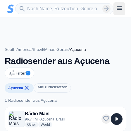
Zum Hauptinhalt springen
Sender suchen
menu
search
arrow_forward
South America
/
Brazil
/
Minas Gerais
/
Açucena
Radiosender aus Açucena
tune
Filter
1
close
Alle zurücksetzen
Açucena
1 Radiosender aus Açucena
1 Radiosender aus Açucena
Rádio Mais
favorite
play_arrow
96.7 FM · Açucena, Brazil
radio stations
radio stations
Other
World