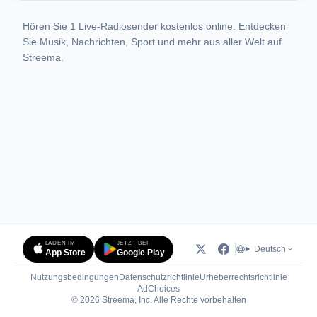
Hören Sie 1 Live-Radiosender kostenlos online. Entdecken
Sie Musik, Nachrichten, Sport und mehr aus aller Welt auf
Streema.
LADEN IM
JETZT BEI
Deutsch
App Store
Google Play
Nutzungsbedingungen
Datenschutzrichtlinie
Urheberrechtsrichtlinie
(öffnet in neuem Tab)
AdChoices
© 2026 Streema, Inc. Alle Rechte vorbehalten