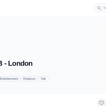
Sender
search
B - London
Entertainment
Religious
Talk
favorite