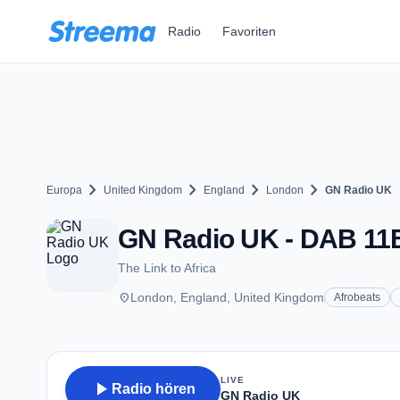
Zum Hauptinhalt springen
Radio
Favoriten
chevron_right
chevron_right
chevron_right
chevron_right
Europa
United Kingdom
England
London
GN Radio UK
GN Radio UK - DAB 11
The Link to Africa
place
London, England, United Kingdom
Afrobeats
LIVE
play_arrow
Radio hören
GN Radio UK