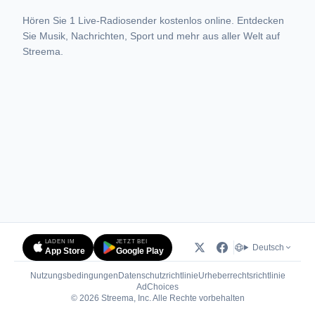
Hören Sie 1 Live-Radiosender kostenlos online. Entdecken
Sie Musik, Nachrichten, Sport und mehr aus aller Welt auf
Streema.
LADEN IM
JETZT BEI
Deutsch
App Store
Google Play
Nutzungsbedingungen
Datenschutzrichtlinie
Urheberrechtsrichtlinie
(öffnet in neuem Tab)
AdChoices
© 2026 Streema, Inc. Alle Rechte vorbehalten