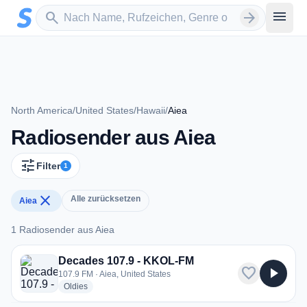
Zum Hauptinhalt springen
Sender suchen
menu
search
arrow_forward
North America
/
United States
/
Hawaii
/
Aiea
Radiosender aus Aiea
tune
Filter
1
close
Alle zurücksetzen
Aiea
1 Radiosender aus Aiea
1 Radiosender aus Aiea
Decades 107.9 - KKOL-FM
favorite
play_arrow
107.9 FM · Aiea, United States
radio stations
Oldies