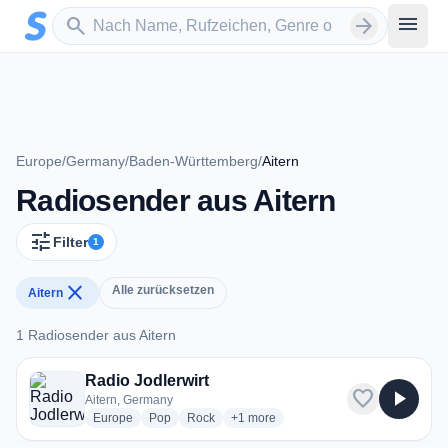
Zum Hauptinhalt springen
Sender suchen
menu
search
arrow_forward
Europe
/
Germany
/
Baden-Württemberg
/
Aitern
Radiosender aus Aitern
tune
Filter
1
close
Alle zurücksetzen
Aitern
1 Radiosender aus Aitern
1 Radiosender aus Aitern
Radio Jodlerwirt
favorite
play_arrow
Aitern, Germany
radio stations
radio stations
radio stations
more genres for Radio Jodlerwirt
Europe
Pop
Rock
+1
more