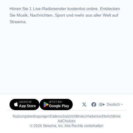
Hören Sie 1 Live-Radiosender kostenlos online. Entdecken
Sie Musik, Nachrichten, Sport und mehr aus aller Welt auf
Streema.
LADEN IM
JETZT BEI
Deutsch
App Store
Google Play
Nutzungsbedingungen
Datenschutzrichtlinie
Urheberrechtsrichtlinie
(öffnet in neuem Tab)
AdChoices
© 2026 Streema, Inc. Alle Rechte vorbehalten