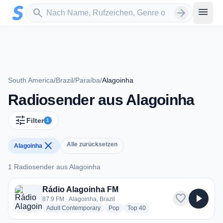
Zum Hauptinhalt springen
Sender suchen
menu
search
arrow_forward
South America
/
Brazil
/
Paraíba
/
Alagoinha
Radiosender aus Alagoinha
tune
Filter
1
close
Alle zurücksetzen
Alagoinha
1 Radiosender aus Alagoinha
1 Radiosender aus Alagoinha
Rádio Alagoinha FM
favorite
play_arrow
87.9 FM · Alagoinha, Brazil
radio stations
radio stations
radio stations
Adult Contemporary
Pop
Top 40