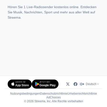
Hören Sie 1 Live-Radiosender kostenlos online. Entdecken
Sie Musik, Nachrichten, Sport und mehr aus aller Welt auf
Streema.
LADEN IM
JETZT BEI
Deutsch
App Store
Google Play
Nutzungsbedingungen
Datenschutzrichtlinie
Urheberrechtsrichtlinie
(öffnet in neuem Tab)
AdChoices
© 2026 Streema, Inc. Alle Rechte vorbehalten