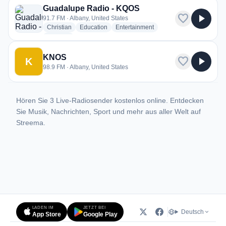
Guadalupe Radio - KQOS
favorite
play_arrow
91.7 FM · Albany, United States
radio stations
radio stations
radio stations
Christian
Education
Entertainment
more genres for Guadalupe Radio - KQOS
+1
more
KNOS
favorite
play_arrow
K
98.9 FM · Albany, United States
Hören Sie 3 Live-Radiosender kostenlos online. Entdecken
Sie Musik, Nachrichten, Sport und mehr aus aller Welt auf
Streema.
LADEN IM
JETZT BEI
Deutsch
App Store
Google Play