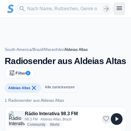
Zum Hauptinhalt springen
Sender suchen
menu
search
arrow_forward
South America
/
Brazil
/
Maranhão
/
Aldeias Altas
Radiosender aus Aldeias Altas
tune
Filter
1
close
Alle zurücksetzen
Aldeias Altas
1 Radiosender aus Aldeias Altas
1 Radiosender aus Aldeias Altas
Rádio Interativa 98.3 FM
favorite
play_arrow
98.3 FM · Aldeias Altas, Brazil
radio stations
radio stations
Community
World