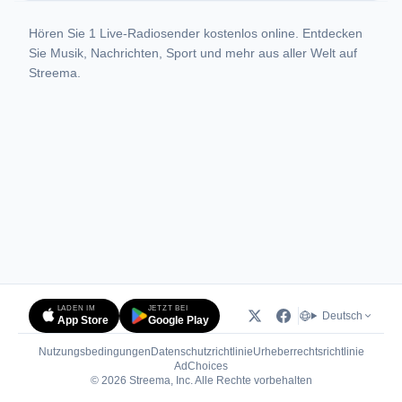
Hören Sie 1 Live-Radiosender kostenlos online. Entdecken
Sie Musik, Nachrichten, Sport und mehr aus aller Welt auf
Streema.
LADEN IM
JETZT BEI
Deutsch
App Store
Google Play
Nutzungsbedingungen
Datenschutzrichtlinie
Urheberrechtsrichtlinie
(öffnet in neuem Tab)
AdChoices
© 2026 Streema, Inc. Alle Rechte vorbehalten