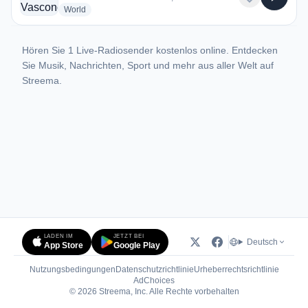
radio stations
World
Hören Sie 1 Live-Radiosender kostenlos online. Entdecken
Sie Musik, Nachrichten, Sport und mehr aus aller Welt auf
Streema.
LADEN IM
JETZT BEI
Deutsch
App Store
Google Play
Nutzungsbedingungen
Datenschutzrichtlinie
Urheberrechtsrichtlinie
(öffnet in neuem Tab)
AdChoices
© 2026 Streema, Inc. Alle Rechte vorbehalten