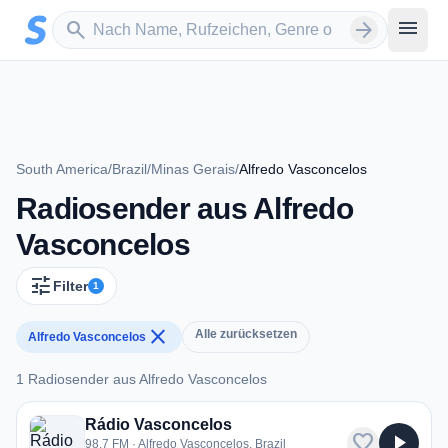
Zum Hauptinhalt springen
Sender suchen
menu
search
arrow_forward
South America
/
Brazil
/
Minas Gerais
/
Alfredo Vasconcelos
Radiosender aus Alfredo
Vasconcelos
tune
Filter
1
close
Alle zurücksetzen
Alfredo Vasconcelos
1 Radiosender aus Alfredo Vasconcelos
1 Radiosender aus Alfredo Vasconcelos
Rádio Vasconcelos
favorite
play_arrow
98.7 FM · Alfredo Vasconcelos, Brazil