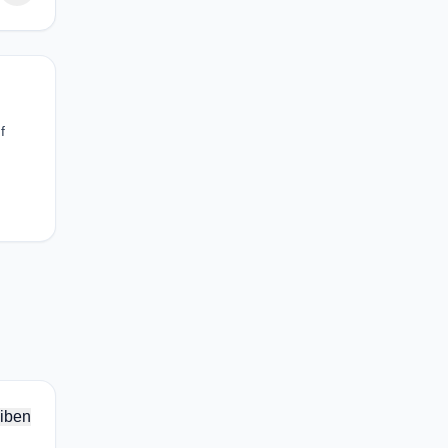
f
iben