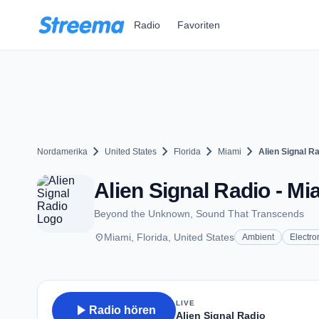
Zum Hauptinhalt springen
Radio
Favoriten
chevron_right
chevron_right
chevron_right
chevron_right
Nordamerika
United States
Florida
Miami
Alien Signal R
Alien Signal Radio - Mi
Beyond the Unknown, Sound That Transcends
place
Miami, Florida, United States
Ambient
Electro
LIVE
play_arrow
Radio hören
Alien Signal Radio