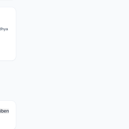
adhya
iben