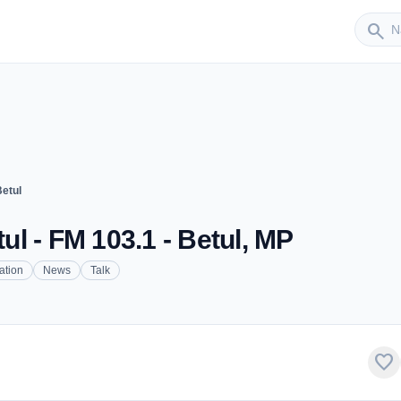
Sender
search
Betul
tul - FM 103.1 - Betul, MP
ation
News
Talk
favorite