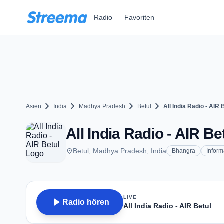
Zum Hauptinhalt springen
Radio
Favoriten
chevron_right
chevron_right
chevron_right
chevron_right
Asien
India
Madhya Pradesh
Betul
All India Radio - AIR 
All India Radio - AIR Be
place
Betul, Madhya Pradesh, India
Bhangra
Inform
LIVE
play_arrow
Radio hören
All India Radio - AIR Betul