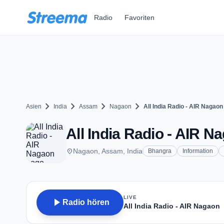
Zum Hauptinhalt springen
Radio
Favoriten
chevron_right
chevron_right
chevron_right
chevron_right
Asien
India
Assam
Nagaon
All India Radio - AIR Nagaon
All India Radio - AIR N
place
Nagaon, Assam, India
Bhangra
Information
LIVE
play_arrow
Radio hören
All India Radio - AIR Nagaon