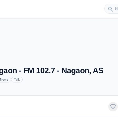
Sender
search
agaon - FM 102.7 - Nagaon, AS
News
Talk
favorite