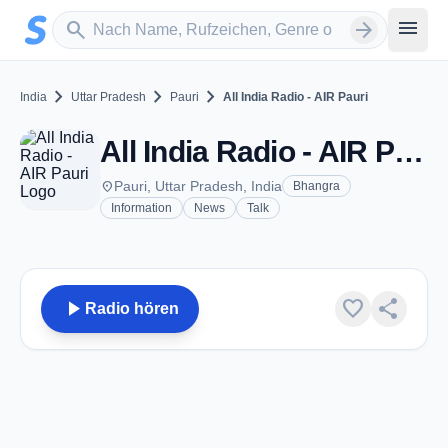
Zum Hauptinhalt springen
Sender suchen
menu
search
arrow_forward
chevron_right
chevron_right
chevron_right
India
Uttar Pradesh
Pauri
All India Radio - AIR Pauri
All India Radio - AIR Pauri - AM 1602 - Pauri, UP
place
Pauri, Uttar Pradesh, India
Bhangra
Information
News
Talk
play_arrow
favorite
share
Radio hören