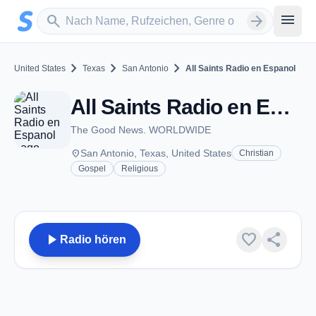
Zum Hauptinhalt springen
Sender suchen
menu
search
arrow_forward
chevron_right
chevron_right
chevron_right
United States
Texas
San Antonio
All Saints Radio en Espanol
All Saints Radio en Espanol - San Antonio, TX
The Good News. WORLDWIDE
place
San Antonio, Texas, United States
Christian
Gospel
Religious
play_arrow
favorite
share
Radio hören