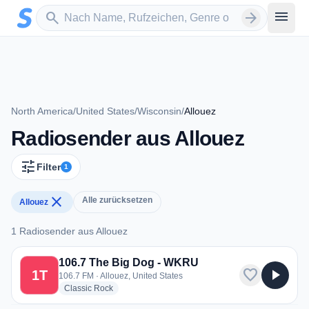
Zum Hauptinhalt springen
Sender suchen
menu
search
arrow_forward
North America
/
United States
/
Wisconsin
/
Allouez
Radiosender aus Allouez
tune
Filter
1
close
Alle zurücksetzen
Allouez
1 Radiosender aus Allouez
1 Radiosender aus Allouez
106.7 The Big Dog - WKRU
favorite
play_arrow
1T
106.7 FM · Allouez, United States
radio stations
Classic Rock