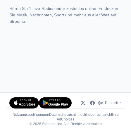
Hören Sie 1 Live-Radiosender kostenlos online. Entdecken
Sie Musik, Nachrichten, Sport und mehr aus aller Welt auf
Streema.
LADEN IM
JETZT BEI
Deutsch
App Store
Google Play
Nutzungsbedingungen
Datenschutzrichtlinie
Urheberrechtsrichtlinie
(öffnet in neuem Tab)
AdChoices
© 2026 Streema, Inc. Alle Rechte vorbehalten