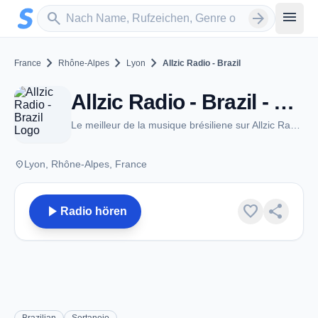
Zum Hauptinhalt springen
Sender suchen
menu
search
arrow_forward
chevron_right
chevron_right
chevron_right
France
Rhône-Alpes
Lyon
Allzic Radio - Brazil
Allzic Radio - Brazil - Lyon
Le meilleur de la musique brésiliene sur Allzic Radio Brazil
place
Lyon, Rhône-Alpes, France
play_arrow
favorite
share
Radio hören