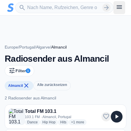
Zum Hauptinhalt springen
Sender suchen
menu
search
arrow_forward
Europe
/
Portugal
/
Algarve
/
Almancil
Radiosender aus Almancil
tune
Filter
1
close
Alle zurücksetzen
Almancil
2 Radiosender aus Almancil
2 Radiosender aus Almancil
Total FM 103.1
favorite
play_arrow
103.1 FM · Almancil, Portugal
radio stations
radio stations
radio stations
more genres for Total FM 103.1
Dance
Hip Hop
Hits
+1
more