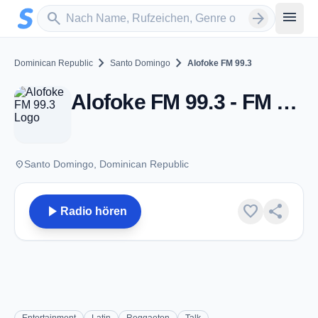
Zum Hauptinhalt springen
Sender suchen
menu
search
arrow_forward
chevron_right
chevron_right
Dominican Republic
Santo Domingo
Alofoke FM 99.3
Alofoke FM 99.3 - FM 99.3 - Santo Domingo
place
Santo Domingo, Dominican Republic
play_arrow
favorite
share
Radio hören