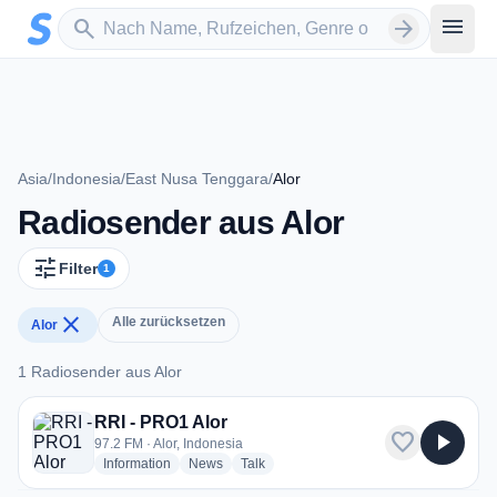
Zum Hauptinhalt springen
Sender suchen
menu
search
arrow_forward
Asia
/
Indonesia
/
East Nusa Tenggara
/
Alor
Radiosender aus Alor
tune
Filter
1
close
Alle zurücksetzen
Alor
1 Radiosender aus Alor
1 Radiosender aus Alor
RRI - PRO1 Alor
favorite
play_arrow
97.2 FM · Alor, Indonesia
radio stations
radio stations
radio stations
Information
News
Talk