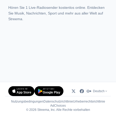
Hören Sie 1 Live-Radiosender kostenlos online. Entdecken
Sie Musik, Nachrichten, Sport und mehr aus aller Welt auf
Streema.
LADEN IM
JETZT BEI
Deutsch
App Store
Google Play
Nutzungsbedingungen
Datenschutzrichtlinie
Urheberrechtsrichtlinie
(öffnet in neuem Tab)
AdChoices
© 2026 Streema, Inc. Alle Rechte vorbehalten