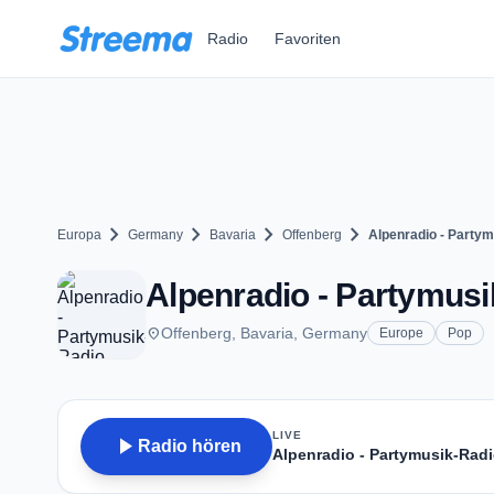
Zum Hauptinhalt springen
Radio
Favoriten
chevron_right
chevron_right
chevron_right
chevron_right
Europa
Germany
Bavaria
Offenberg
Alpenradio - Party
Alpenradio - Partymusi
place
Offenberg, Bavaria, Germany
Europe
Pop
LIVE
play_arrow
Radio hören
Alpenradio - Partymusik-Rad