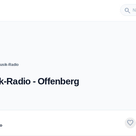
Sender
search
musik-Radio
k-Radio - Offenberg
favorite
io