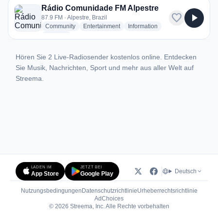
Rádio Comunidade FM Alpestre
favorite
play_arrow
87.9 FM · Alpestre, Brazil
radio stations
radio stations
radio stations
Community
Entertainment
Information
more genres for Rádio Comunidade FM Alpestre
+3
more
Hören Sie 2 Live-Radiosender kostenlos online. Entdecken
Sie Musik, Nachrichten, Sport und mehr aus aller Welt auf
Streema.
LADEN IM
JETZT BEI
Deutsch
App Store
Google Play
Nutzungsbedingungen
Datenschutzrichtlinie
Urheberrechtsrichtlinie
(öffnet in neuem Tab)
AdChoices
© 2026 Streema, Inc. Alle Rechte vorbehalten