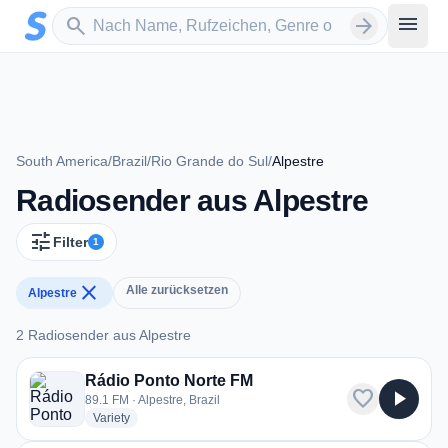
Zum Hauptinhalt springen
Sender suchen
menu
search
arrow_forward
South America
/
Brazil
/
Rio Grande do Sul
/
Alpestre
Radiosender aus Alpestre
tune
Filter
1
close
Alle zurücksetzen
Alpestre
2 Radiosender aus Alpestre
2 Radiosender aus Alpestre
Rádio Ponto Norte FM
favorite
play_arrow
89.1 FM · Alpestre, Brazil
radio stations
Variety