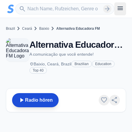
Zum Hauptinhalt springen
Sender suchen
menu
search
arrow_forward
chevron_right
chevron_right
chevron_right
Brazil
Ceará
Baixio
Alternativa Educadora FM
Alternativa Educadora FM - FM 91.5 - Baixio
A comunicação que você entende!
place
Baixio, Ceará, Brazil
Brazilian
Education
Top 40
play_arrow
favorite
share
Radio hören