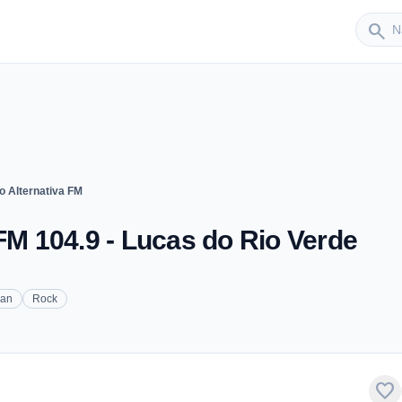
Sender
search
o Alternativa FM
FM 104.9 - Lucas do Rio Verde
ian
Rock
favorite