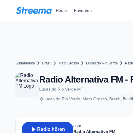
Zum Hauptinhalt springen
Radio
Favoriten
chevron_right
chevron_right
chevron_right
chevron_right
Südamerika
Brazil
Mato Grosso
Lucas do Rio Verde
Radi
Radio Alternativa FM - 
Lucas do Rio Verde MT
place
Lucas do Rio Verde, Mato Grosso, Brazil
Brazil
LIVE
play_arrow
Radio hören
Radio Alternativa FM