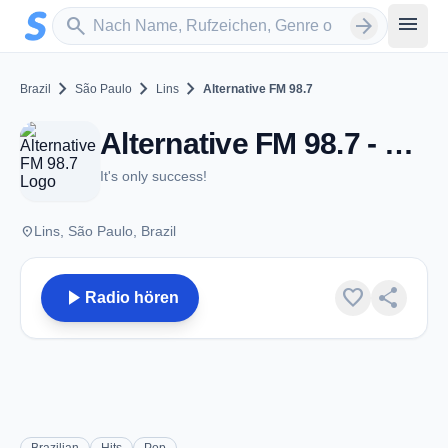
Zum Hauptinhalt springen
Sender suchen
menu
search
arrow_forward
chevron_right
chevron_right
chevron_right
Brazil
São Paulo
Lins
Alternative FM 98.7
Alternative FM 98.7 - FM 98.7 - Lins
It's only success!
place
Lins, São Paulo, Brazil
play_arrow
favorite
share
Radio hören