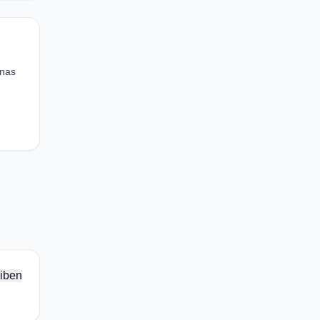
inas
iben