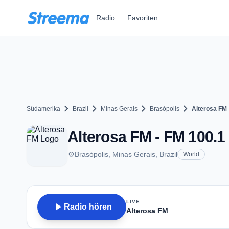
Zum Hauptinhalt springen
Radio
Favoriten
chevron_right
chevron_right
chevron_right
chevron_right
Südamerika
Brazil
Minas Gerais
Brasópolis
Alterosa FM
Alterosa FM - FM 100.1 
place
Brasópolis, Minas Gerais, Brazil
World
LIVE
play_arrow
Radio hören
Alterosa FM