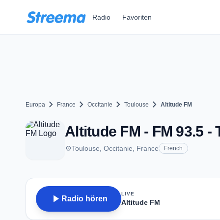
Zum Hauptinhalt springen
Radio
Favoriten
chevron_right
chevron_right
chevron_right
chevron_right
Europa
France
Occitanie
Toulouse
Altitude FM
Altitude FM - FM 93.5 -
place
Toulouse, Occitanie, France
French
LIVE
play_arrow
Radio hören
Altitude FM