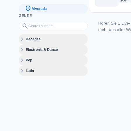
rad
90s
location_on
Alvorada
GENRE
Hören Sie 1 Live-
Genres suchen…
search
mehr aus aller We
expand_more
Decades
expand_more
Electronic & Dance
expand_more
Pop
expand_more
Latin