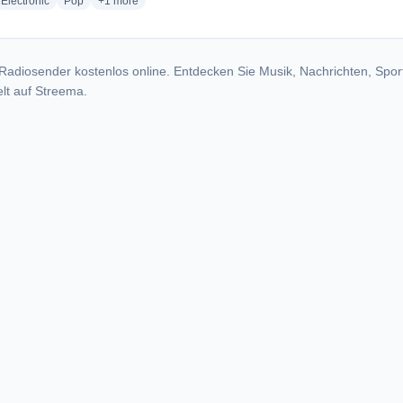
io stations
radio stations
radio stations
more genres for BR FM 95.5
Electronic
Pop
+1
more
Radiosender kostenlos online. Entdecken Sie Musik, Nachrichten, Spor
lt auf Streema.