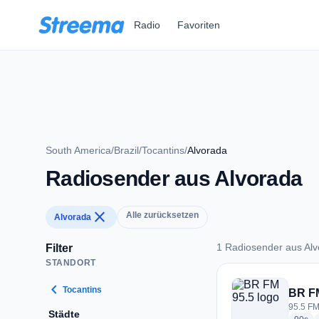
Zum Hauptinhalt springen
Radio
Favoriten
South America
/
Brazil
/
Tocantins
/
Alvorada
Radiosender aus Alvorada
close
Alle zurücksetzen
Alvorada
1 Radiosender aus Al
Filter
STANDORT
1 Radiosender aus 
chevron_left
Tocantins
BR FM
95.5 FM 
Städte