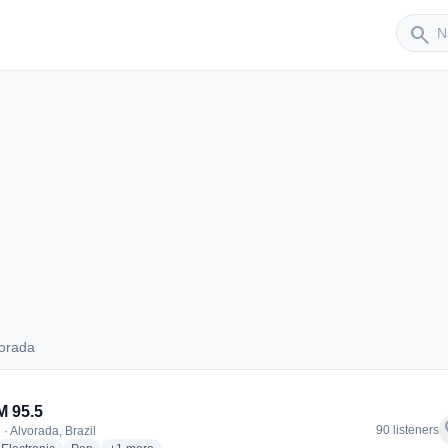
Sender
search
vorada
Alvorada
 95.5
f
90 listeners
· Alvorada, Brazil