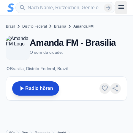
Zum Hauptinhalt springen
Sender suchen
menu
search
arrow_forward
chevron_right
chevron_right
chevron_right
Brazil
Distrito Federal
Brasilia
Amanda FM
Amanda FM - Brasilia
O som da cidade.
place
Brasilia, Distrito Federal, Brazil
play_arrow
favorite
share
Radio hören