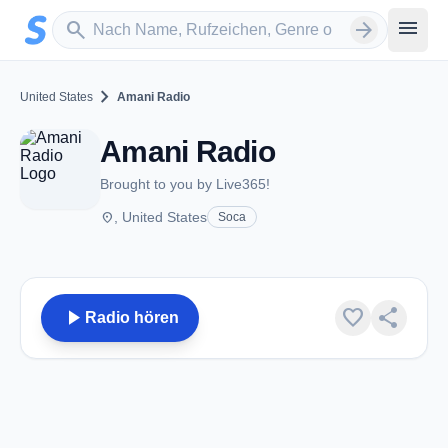
Zum Hauptinhalt springen
Sender suchen
menu
search
arrow_forward
chevron_right
United States
Amani Radio
Amani Radio
Brought to you by Live365!
place
, United States
Soca
play_arrow
favorite
share
Radio hören