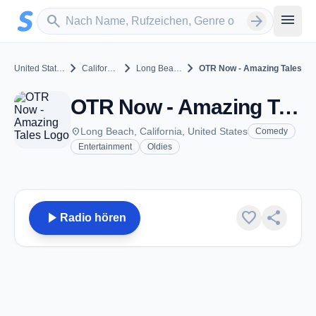
Zum Hauptinhalt springen
Sender suchen
menu
search
arrow_forward
chevron_right
chevron_right
chevron_right
United States
California
Long Beach
OTR Now - Amazing Tales
OTR Now - Amazing Tales - Long Beach, CA
place
Long Beach, California, United States
Comedy
Entertainment
Oldies
play_arrow
favorite
share
Radio hören