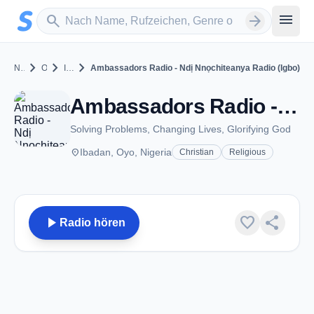
Zum Hauptinhalt springen
Sender suchen
menu
search
arrow_forward
chevron_right
chevron_right
chevron_right
Nigeria
Oyo
Ibadan
Ambassadors Radio - Ndị Nnọchiteanya Radio (Igbo)
Ambassadors Radio - Ndị Nnọchiteanya Radio (Igbo) - Ibadan
Solving Problems, Changing Lives, Glorifying God
place
Ibadan, Oyo, Nigeria
Christian
Religious
play_arrow
favorite
share
Radio hören