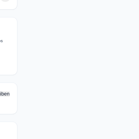
os
iben