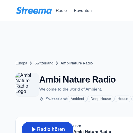
Zum Hauptinhalt springen
Radio
Favoriten
chevron_right
chevron_right
Europa
Switzerland
Ambi Nature Radio
Ambi Nature Radio
Welcome to the world of Ambient.
place
, Switzerland
Ambient
Deep House
House
LIVE
play_arrow
Radio hören
Ambi Nature Radio