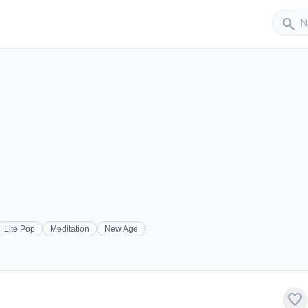
Sender
search
Lite Pop
Meditation
New Age
favorite