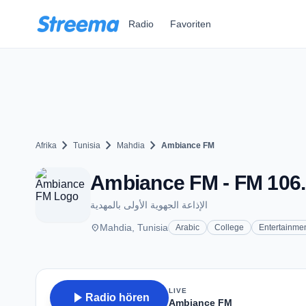
Zum Hauptinhalt springen
Radio
Favoriten
chevron_right
chevron_right
chevron_right
Afrika
Tunisia
Mahdia
Ambiance FM
Ambiance FM - FM 106.
الإذاعة الجهوية الأولى بالمهدية
place
Mahdia, Tunisia
Arabic
College
Entertainme
LIVE
play_arrow
Radio hören
Ambiance FM