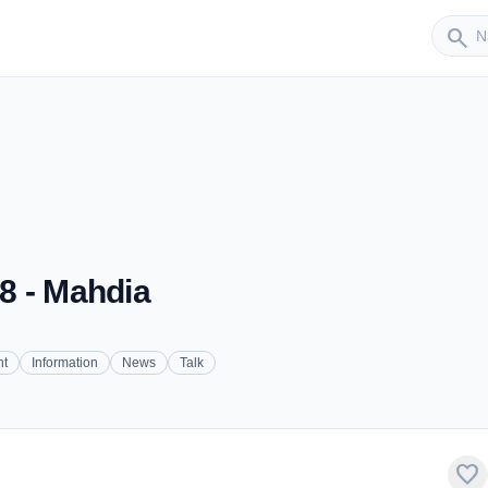
Sender
search
8 - Mahdia
nt
Information
News
Talk
favorite