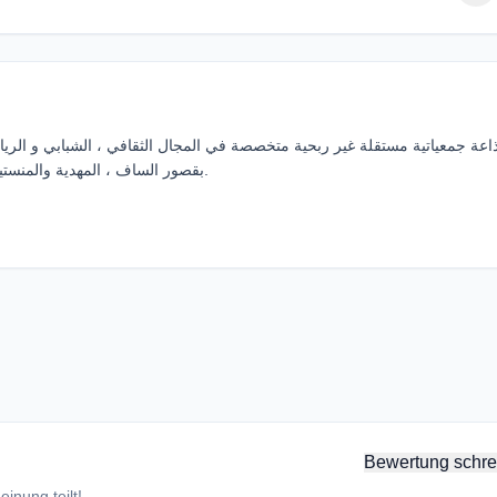
الثقافة البشير بن سلامة بقصور الساف عبر الموجة 106.8MHz بقصور الساف ، المهدية والمنستير.
Bewertung schre
inung teilt!