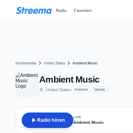
Zum Hauptinhalt springen
Radio
Favoriten
chevron_right
chevron_right
Nordamerika
United States
Ambient Music
Ambient Music
place
, United States
Ambient
Variety
LIVE
play_arrow
Radio hören
Ambient Music