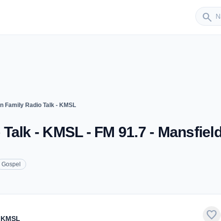
Sender
search
n Family Radio Talk - KMSL
Talk - KMSL - FM 91.7 - Mansfiel
Gospel
favorite
- KMSL