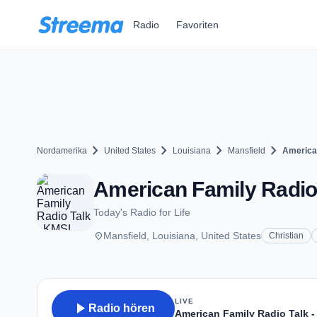
Zum Hauptinhalt springen
Radio
Favoriten
chevron_right
chevron_right
chevron_right
chevron_right
Nordamerika
United States
Louisiana
Mansfield
America
American Family Radio 
Today's Radio for Life
place
Mansfield, Louisiana, United States
Christian
LIVE
play_arrow
Radio hören
American Family Radio Talk 