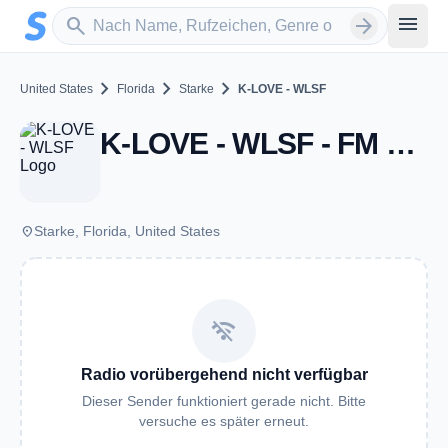
Zum Hauptinhalt springen
Sender suchen
menu
search
arrow_forward
chevron_right
chevron_right
chevron_right
United States
Florida
Starke
K-LOVE - WLSF
K-LOVE - WLSF - FM 88.3 - Starke, FL
place
Starke, Florida, United States
wifi_off
Radio vorübergehend nicht verfügbar
Dieser Sender funktioniert gerade nicht. Bitte
versuche es später erneut.