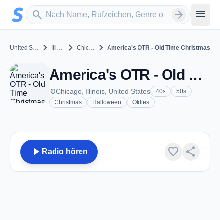
Zum Hauptinhalt springen
Sender suchen
menu
search
arrow_forward
chevron_right
chevron_right
chevron_right
United States
Illinois
Chicago
America's OTR - Old Time Christmas
America's OTR - Old Time Christmas - Chicago, IL
place
Chicago, Illinois, United States
40s
50s
Christmas
Halloween
Oldies
play_arrow
favorite
share
Radio hören