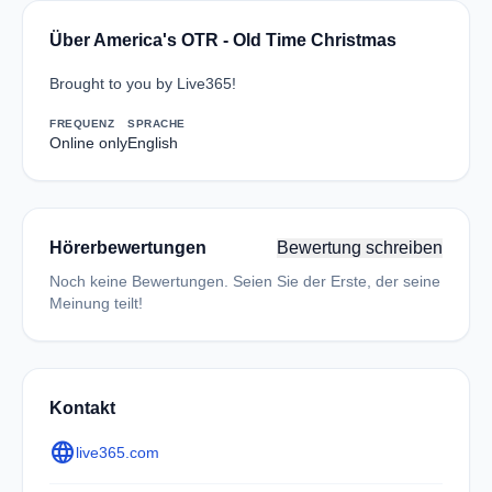
Über America's OTR - Old Time Christmas
Brought to you by Live365!
FREQUENZ
SPRACHE
Online only
English
Hörerbewertungen
Bewertung schreiben
Noch keine Bewertungen. Seien Sie der Erste, der seine
Meinung teilt!
Kontakt
language
live365.com