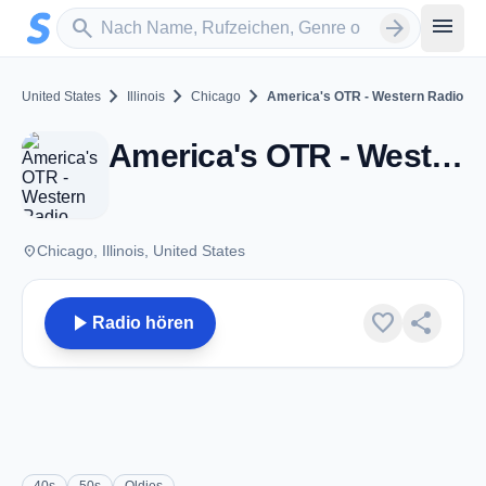
Zum Hauptinhalt springen
Sender suchen
menu
search
arrow_forward
chevron_right
chevron_right
chevron_right
United States
Illinois
Chicago
America's OTR - Western Radio
America's OTR - Western Radio - Chicago, IL
place
Chicago, Illinois, United States
play_arrow
favorite
share
Radio hören